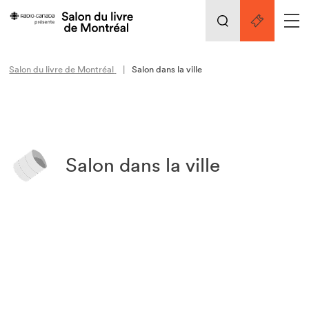
Le Salon
Nos activités
retour
Salon du livre de Montréal
Salon dans la ville
Les prix du Salon
Liens pratiques
À propos du Salon
Les projets du Salon
Salon dans la ville
Les prix du Salon
Actualités
Les projets du Salon
Merci à nos partenaires!
Exposant·e·s
Professionnel·le·s