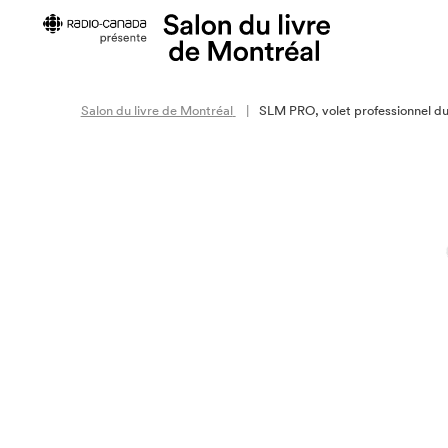
Salon du livre de Montréal
SLM PRO, volet professionnel du
À propos du Salon
Les prix d
À propos
Prix Fleury
Historique
Prix littéra
Mission et valeurs
Équipe
Membres du CA et de la
Corporation
Rapports annuels
Retour en chiffres
Politique de prévention du
harcèlement
Politique équité, diversité, inclusion