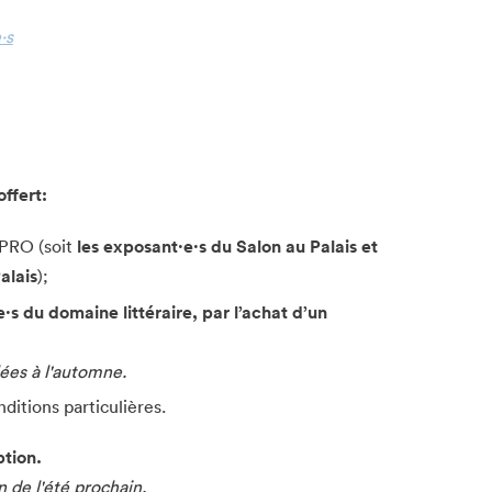
·s
Fermer
ffert:
e PRO (soit
les exposant·e·s du Salon au Palais et
alais
);
·s du domaine littéraire, par l’achat d’un
ées à l'automne.
ditions particulières.
ption.
n de l'été prochain.