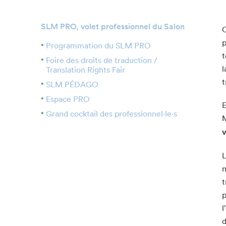
Politique d’écoresponsabilité
SLM PRO, volet professionnel du Salon
C
p
Programmation du SLM PRO
Merci à nos partenaires!
t
Foire des droits de traduction /
l
Translation Rights Fair
Nos partenaires
t
SLM PÉDAGO
Devenir partenaire
Espace PRO
E
Grand cocktail des professionnel·le·s
M
v
L
n
t
p
l
d