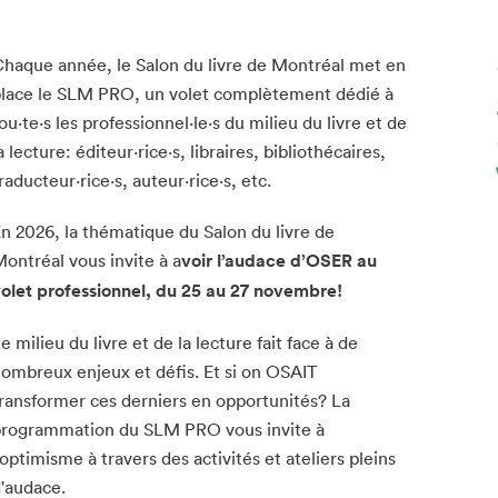
haque année, le Salon du livre de Montréal met en
lace le SLM PRO, un volet complètement dédié à
ou·te·s les professionnel·le·s du milieu du livre et de
a lecture: éditeur·rice·s, libraires, bibliothécaires,
raducteur·rice·s, auteur·rice·s, etc.
n 2026, la thématique du Salon du livre de
ontréal vous invite à a
voir l’audace d’OSER au
olet professionnel, du 25 au 27 novembre!
e milieu du livre et de la lecture fait face à de
ombreux enjeux et défis. Et si on OSAIT
ransformer ces derniers en opportunités? La
rogrammation du SLM PRO vous invite à
'optimisme à travers des activités et ateliers pleins
'audace.