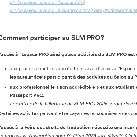
👉 En savoir plus sur l'Espace PRO
👉 En savoir plus sur le Grand cocktail des professionnel·le
Comment participer au SLM PRO?
'accès à l'Espace PRO ainsi qu'aux activités du SLM PRO est o
aux professionnel·le·s accrédité·e·s avec l'accès à l’Espac
les auteur·rice·s participant à des activités du Salon au P
aux professionnel·le·s non accrédité·e·s et aux étudiant·e
Passeport PRO.
Les offres de la billetterie du SLM PRO 2026 seront dévoil
ertaines activités peuvent être payantes ou soumises à des con
'accès à la Foire des droits de traduction nécessite une inscri
e processus d'inscription pour l'édition 2026 sera dévoilé à la fi