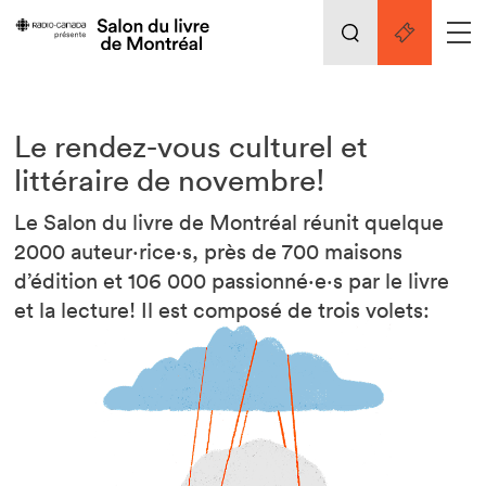
Le Salon
Nos activités
retour
Le rendez-vous culturel et
Les prix du Salon
Liens pratiques
littéraire de novembre!
Le Salon du livre de Montréal réunit quelque
À propos du Salon
Les projets du Salon
2000 auteur·rice·s, près de 700 maisons
d’édition et 106 000 passionné·e·s par le livre
Les prix du Salon
et la lecture! Il est composé de trois volets:
Actualités
Les projets du Salon
Merci à nos partenaires!
Exposant·e·s
Professionnel·le·s