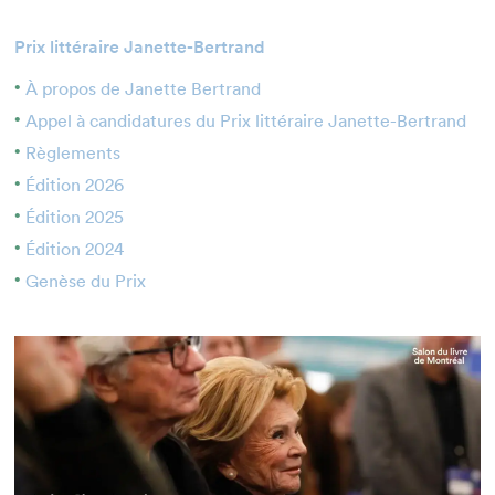
Enseignant·e·s
Prix littéraire Janette-Bertrand
Bénévoles
À propos de Janette Bertrand
Médias
Appel à candidatures du Prix littéraire Janette-Bertrand
Règlements
Édition 2026
Édition 2025
Édition 2024
Genèse du Prix