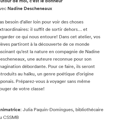
utour de moi, c’est le bonheur
vec
Nadine Descheneaux
as besoin d’aller loin pour voir des choses
Fermer
xtraordinaires: il suffit de sortir dehors… et
egarder ce qui nous entoure! Dans cet atelier, vos
lèves partiront à la découverte de ce monde
ascinant qu’est la nature en compagnie de Nadine
escheneaux, une auteure reconnue pour son
magination débordante. Pour ce faire, ils seront
ntroduits au haïku, un genre poétique d’origine
aponais. Préparez-vous à voyager sans même
ouger de votre classe!
nimatrice
: Julia Paquin-Domingues, bibliothécaire
u CSSMB