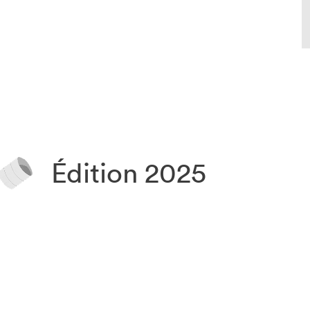
u Salon
Les projets du Salon
-Mesplet
Le Salon dans tes oreilles
ire Janette-Bertrand
Les résidences du Salon
Édition 2025
Lis-moi MTL au fil des ans
Matinées scolaires
Salon dans la ville
Salon dans ta classe
SLM PRO, volet professionnel