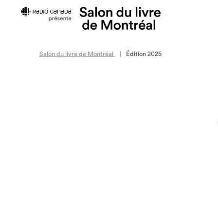
Salon du livre de Montréal
Édition 2025
À propos du Salon
Les prix d
À propos
Prix Fleury
Historique
Prix littéra
Mission et valeurs
Équipe
Membres du CA et de la
Corporation
Rapports annuels
Retour en chiffres
Politique de prévention du
harcèlement
Politique équité, diversité, inclusion