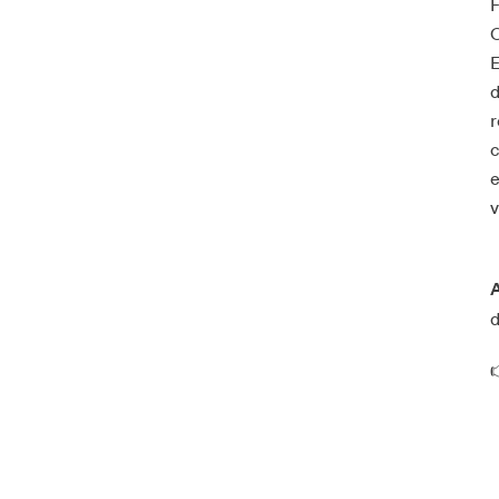
F
C
E
d
r
c
e
v
A