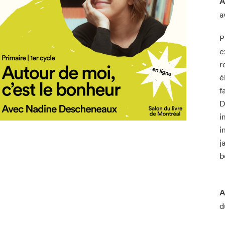
A
a
P
e
r
é
f
D
i
i
j
b
A
d