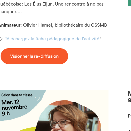
uébécoise: Les Élus Eljun. Une rencontre à ne pas
manquer….
Animateur
: Olivier Hamel, bibliothécaire du CSSMB
👉
Téléchargez la fiche pédagogique de l'activité
!
M
chez-vous?
P