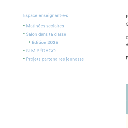
Politique d’écoresponsabilité
Espace enseignant·e·s
E
Matinées scolaires
Merci à nos partenaires!
Salon dans ta classe

Édition 2025
Nos partenaires
d
SLM PÉDAGO
Devenir partenaire
P
Projets partenaires jeunesse