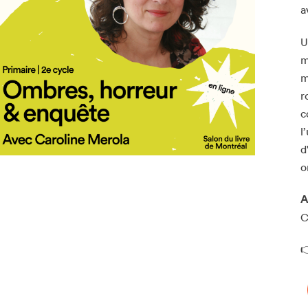
a
U
m
m
r
c
l
d
o
A
C
