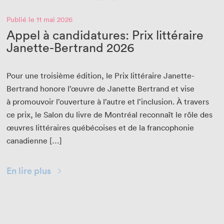
Publié le 11 mai 2026
Appel à candidatures: Prix littéraire
Janette-Bertrand 2026
Pour une troisième édi­tion, le Prix lit­téraire Janette-
Bertrand hon­ore l’œu­vre de Janette Bertrand et vise
à pro­mou­voir l’ouverture à l’autre et l’inclusion. À tra­vers
ce prix, le Salon du livre de Mon­tréal recon­naît le rôle des
œuvres lit­téraires québé­cois­es et de la fran­coph­o­nie
canadienne […]
En lire plus