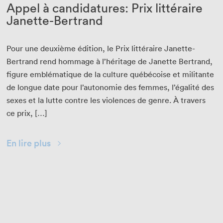
Appel à candidatures: Prix littéraire
Janette-Bertrand
Pour une deux­ième édi­tion, le Prix lit­téraire Janette-
Bertrand rend hom­mage à l’héritage de Janette Bertrand,
fig­ure emblé­ma­tique de la cul­ture québé­coise et mil­i­tante
de longue date pour l’autonomie des femmes, l’égalité des
sex­es et la lutte con­tre les vio­lences de genre. À tra­vers
ce prix, […]
En lire plus