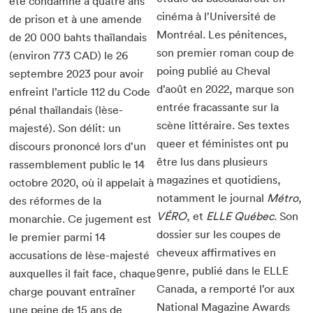
été condamné à quatre ans
cinéma à l’Université de
de prison et à une amende
Montréal. Les pénitences,
de 20 000 bahts thaïlandais
son premier roman coup de
(environ 773 CAD) le 26
poing publié au Cheval
septembre 2023 pour avoir
d’août en 2022, marque son
enfreint l’article 112 du Code
entrée fracassante sur la
pénal thaïlandais (lèse-
scène littéraire. Ses textes
majesté). Son délit: un
queer et féministes ont pu
discours prononcé lors d’un
être lus dans plusieurs
rassemblement public le 14
magazines et quotidiens,
octobre 2020, où il appelait à
notamment le journal
Métro
,
des réformes de la
VÉRO
, et
ELLE Québec
. Son
monarchie. Ce jugement est
dossier sur les coupes de
le premier parmi 14
cheveux affirmatives en
accusations de lèse-majesté
genre, publié dans le ELLE
auxquelles il fait face, chaque
Canada, a remporté l’or aux
charge pouvant entraîner
National Magazine Awards
une peine de 15 ans de