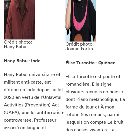
Fermer
Crédit photo:
Crédit photo:
Hany Babu
Joanie Fortin
Hany Babu - Inde
Élise Turcotte - Québec
Hany Babu, universitaire et
Élise Turcotte est poète et
militant anti-caste, est
romancière. Elle signe
détenu en Inde depuis juillet
plusieurs recueils de poésie
2020 en vertu de l’Unlawful
dont Piano mélancolique, La
Activities (Prevention) Act
forme du jour et À mon
(UAPA), une loi antiterroriste
retour. Ses romans, parmi
controversée. Professeur
lesquels on compte Le bruit
associé en langue et
des choses vivantes, La