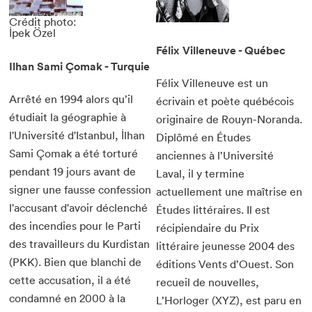
Crédit photo:
İpek Özel
Félix Villeneuve - Québec
Ilhan Sami Çomak - Turquie
Félix Villeneuve est un
Arrêté en 1994 alors qu’il
écrivain et poète québécois
étudiait la géographie à
originaire de Rouyn-Noranda.
l'Université d'Istanbul, İlhan
Diplômé en Études
Sami Çomak a été torturé
anciennes à l’Université
pendant 19 jours avant de
Laval, il y termine
signer une fausse confession
actuellement une maîtrise en
l'accusant d'avoir déclenché
Études littéraires. Il est
des incendies pour le Parti
récipiendaire du Prix
des travailleurs du Kurdistan
littéraire jeunesse 2004 des
(PKK). Bien que blanchi de
éditions Vents d’Ouest. Son
cette accusation, il a été
recueil de nouvelles,
condamné en 2000 à la
L’Horloger (XYZ), est paru en