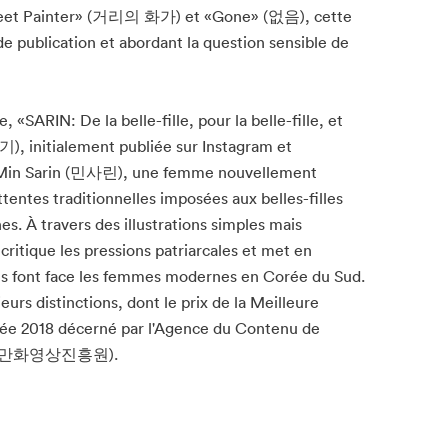
reet Painter» (거리의 화가) et «Gone» (없음), cette
de publication et abordant la question sensible de
 «SARIN: De la belle-fille, pour la belle-fille, et
기), initialement publiée sur Instagram et
de Min Sarin (민사린), une femme nouvellement
tentes traditionnelles imposées aux belles-filles
es. À travers des illustrations simples mais
critique les pressions patriarcales et met en
els font face les femmes modernes en Corée du Sud.
sieurs distinctions, dont le prix de la Meilleure
ée 2018 décerné par l'Agence du Contenu de
(한국만화영상진흥원).