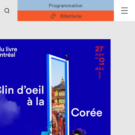
Programmation
Billetterie
Liens pratiques
Actualités
Devenir partenaire
Emplois
Espace des bénévoles
Espace des enseignant·e·s
Espace des exposant·e·s
Espace des professionnel·le·s
Médias
Archives du site Web
Projets partenaires 2024