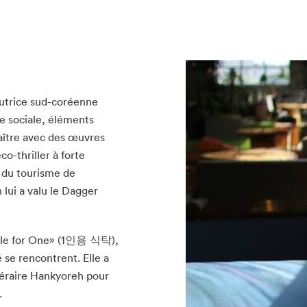
utrice sud-coréenne
e sociale, éléments
naître avec des œuvres
thriller à forte
e du tourisme de
 lui a valu le Dagger
able for One» (1인용 식탁),
chez-vous?
é se rencontrent. Elle a
ttéraire Hankyoreh pour
.