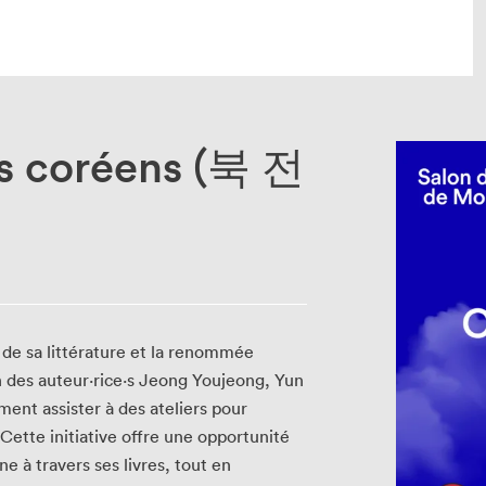
res coréens (북 전
u Salon
Les projets du Salon
-Mesplet
Le Salon dans tes oreilles
ire Janette-Bertrand
Les résidences du Salon
Lis-moi MTL au fil des ans
Matinées scolaires
Salon dans la ville
de sa littérature et la renommée
Salon dans ta classe
ion des auteur·rice·s Jeong Youjeong, Yun
SLM PRO, volet professionnel
ent assister à des ateliers pour
 Cette initiative offre une opportunité
ne à travers ses livres, tout en