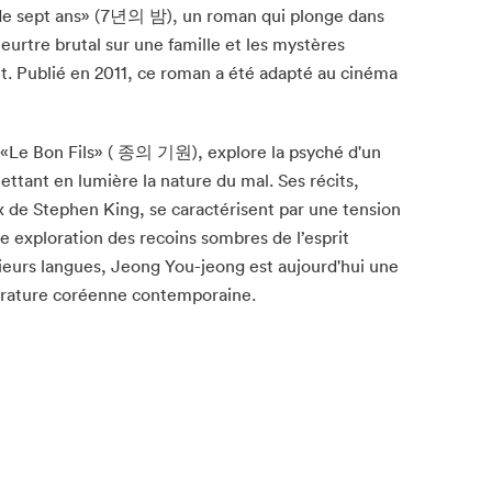
de sept ans» (7년의 밤), un roman qui plonge dans
urtre brutal sur une famille et les mystères
. Publié en 2011, ce roman a été adapté au cinéma
 «Le Bon Fils» ( 종의 기원), explore la psyché d'un
tant en lumière la nature du mal. Ses récits,
 de Stephen King, se caractérisent par une tension
ne exploration des recoins sombres de l’esprit
ieurs langues, Jeong You-jeong est aujourd'hui une
térature coréenne contemporaine.