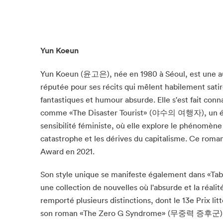
Yun Koeun
Yun Koeun (윤고은), née en 1980 à Séoul, est une a
réputée pour ses récits qui mêlent habilement satir
fantastiques et humour absurde. Elle s'est fait con
comme «The Disaster Tourist» (야수의 여행자), un éco-
sensibilité féministe, où elle explore le phénomèn
catastrophe et les dérives du capitalisme. Ce roman
Award en 2021.
Son style unique se manifeste également dans «T
Que cher
une collection de nouvelles où l'absurde et la réalit
remporté plusieurs distinctions, dont le 13e Prix li
son roman «The Zero G Syndrome» (무중력 증후군)