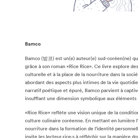
Bamco
Bamco (밤코) est un(e) auteur(e) sud-coréen(ne) qui 
grâce à son roman «Rice Rice». Ce livre explore des 
culturelle et à la place de la nourriture dans la soc
abordant des aspects plus intimes de la vie quotidi
narratif poétique et épuré, Bamco parvient à captive
insufflant une dimension symbolique aux éléments l
«Rice Rice» reflète une vision unique de la conditio
culture culinaire coréenne. En mettant en lumière l
nourriture dans la formation de l'identité personnel
invite les lecteur·rice·s à réfléchir sur la manière do