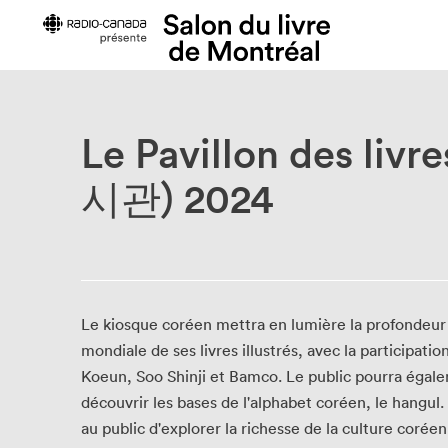
À propos du Salon
Le Pavillon des liv
Les prix d
시관) 2024
À propos
Prix Fleury
Historique
Prix littéra
Mission et valeurs
Équipe
Membres du CA et de la
Corporation
Le kiosque coréen mettra en lumière la profondeur 
Rapports annuels
mondiale de ses livres illustrés, avec la participat
Retour en chiffres
Koeun, Soo Shinji et Bamco. Le public pourra égalem
Politique de prévention du
découvrir les bases de l'alphabet coréen, le hangul.
harcèlement
au public d'explorer la richesse de la culture coréen
Politique équité, diversité, inclusion