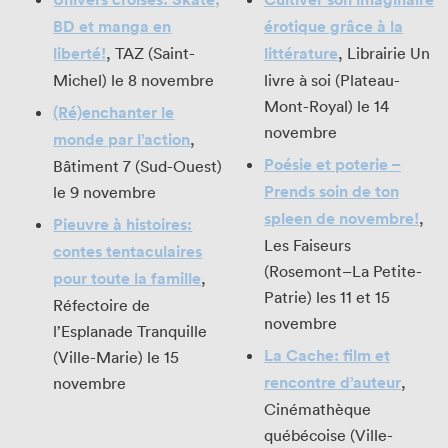
BD et manga en
érotique grâce à la
liberté!
, TAZ (Saint-
littérature
, Librairie Un
Michel) le 8 novembre
livre à soi (Plateau-
Mont-Royal) le 14
(Ré)enchanter le
novembre
monde par l’action
,
Poésie et poterie –
Bâtiment 7 (Sud-Ouest)
Prends soin de ton
le 9 novembre
spleen de novembre!
,
Pieuvre à histoires:
Les Faiseurs
contes tentaculaires
(Rosemont–La Petite-
pour toute la famille
,
Patrie) les 11 et 15
Réfectoire de
novembre
l’Esplanade Tranquille
La Cache: film et
(Ville-Marie) le 15
rencontre d’auteur
,
novembre
Cinémathèque
québécoise (Ville-