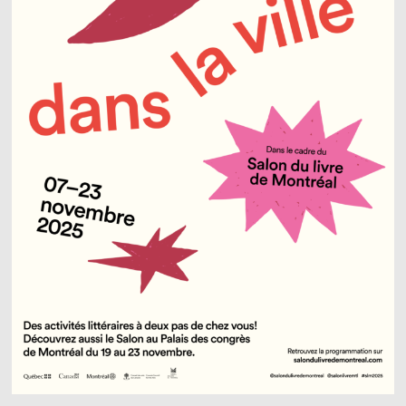
Enseignant·e·s
Bénévoles
Médias