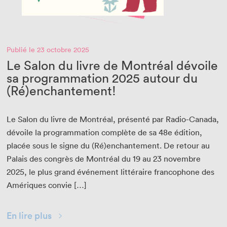
Publié le 23 octobre 2025
Le Salon du livre de Montréal dévoile
sa programmation 2025 autour du
(Ré)enchantement!
Le Salon du livre de Mon­tréal, présen­té par Radio-Cana­da,
dévoile la pro­gram­ma­tion com­plète de sa
48
e
édi­tion,
placée sous le signe du (Ré)enchantement. De retour au
Palais des con­grès de Mon­tréal du
19
au
23
novem­bre
2025
, le plus grand événe­ment lit­téraire fran­coph­o­ne des
Amériques convie […]
En lire plus