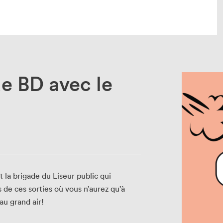
u Salon
Les projets du Salon
e BD avec le
-Mesplet
Le Salon dans tes oreilles
ire Janette-Bertrand
Les résidences du Salon
Lis-moi MTL au fil des ans
Matinées scolaires
Salon dans la ville
Salon dans ta classe
nt la brigade du Liseur public qui
SLM PRO, volet professionnel
 de ces sorties où vous n’aurez qu’à
 au grand air!