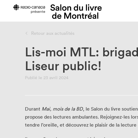
Retour aux actualités
À propos du Salon
Les prix d
Lis-moi MTL: brigad
À propos
Prix Fleury
Liseur public!
Historique
Prix littéra
Mission et valeurs
Publié le 23 avril 2024
Équipe
Membres du CA et de la
Corporation
Rapports annuels
Durant
Mai, mois de la BD
, le Salon du livre soutie
Retour en chiffres
propose des lectures ambulantes. Rejoignez-les lors
Politique de prévention du
tendre l’oreille, et découvrez le plaisir de la lecture
harcèlement
Politique équité, diversité, inclusion