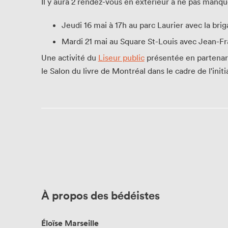
Il y aura 2 rendez-vous en extérieur à ne pas manqu
Politique d’écoresponsabilité
Jeudi 16 mai à 17h au parc Laurier avec la bri
Mardi 21 mai au Square St-Louis avec Jean-Fr
Merci à nos partenaires!
Une activité du
Liseur public
présentée en partenar
le Salon du livre de Montréal dans le cadre de l'init
Nos partenaires
Devenir partenaire
À propos des bédéistes
Éloïse Marseille