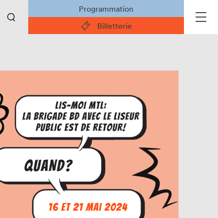
Programmation
Billetterie
Liens pratiques
Actualités
Devenir partenaire
Emplois
Espace des bénévoles
Espace des enseignant·e·s
Espace des exposant·e·s
Espace des professionnel·le·s
Médias
Archives du site Web
Projets partenaires 2024