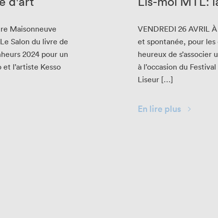
e d'art
Lis-moi MTL: l
ture Maison­neuve
VEN­DRE­DI
26
AVRIL
 Le Salon du livre de
et spon­tanée, pour les
on­heurs
2024
pour un
heureux de s’as­soci­er u
o et l’artiste Kesso
à l’occasion du Fes­ti­val 
Liseur […]
En lire plus