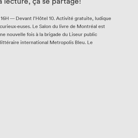
a lecture, ça se partage!
À
16
H
— Devant l’Hô­tel
10
. Activ­ité gra­tu­ite, ludique
 curieux·euses. Le Salon du livre de Mon­tréal est
ne nou­velle fois à la brigade du Liseur pub­lic
lit­téraire inter­na­tion­al Metrop­o­lis Bleu. Le