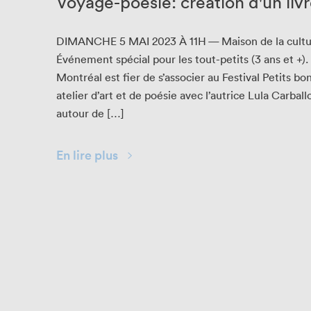
Voyage-poésie: création d'un livr
DIMANCHE
5
MAI
2023
À
11
H
— Mai­son de la cul­
Événe­ment spé­cial pour les tout-petits (
3
ans et +).
Mon­tréal est fier de s’as­soci­er au Fes­ti­val Petits b
ate­lier d’art et de poésie avec l’autrice Lula Car­ball
autour de […]
En lire plus